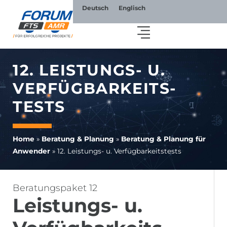
Deutsch
Englisch
12. LEISTUNGS- U.
VERFÜG­BARKEITS­
TESTS
Home
»
Beratung & Planung
»
Beratung & Planung für
Anwender
»
12. Leistungs- u. Verfüg­barkeits­tests
Beratungspaket 12
Leistungs- u.