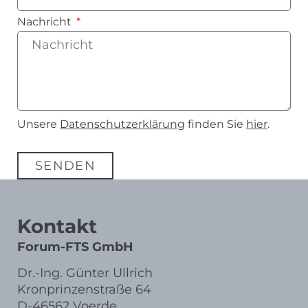
Nachricht
Unsere
Datenschutzerklärung
finden Sie
hier
.
SENDEN
Alternative:
Kontakt
Forum-FTS GmbH
Dr.-Ing. Günter Ullrich
Kronprinzenstraße 64
D-46562 Voerde