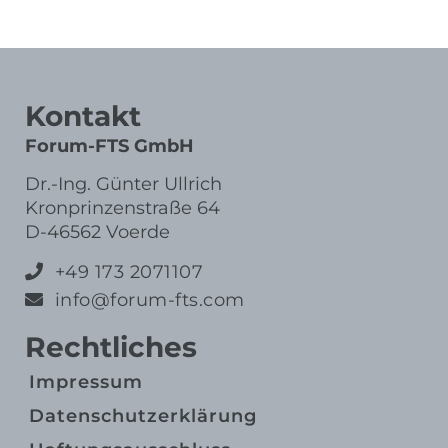
Kontakt
Forum-FTS GmbH
Dr.-Ing. Günter Ullrich
Kronprinzenstraße 64
D-46562 Voerde
+49 173 2071107
info@forum-fts.com
Rechtliches
Impressum
Datenschutz­erklärung