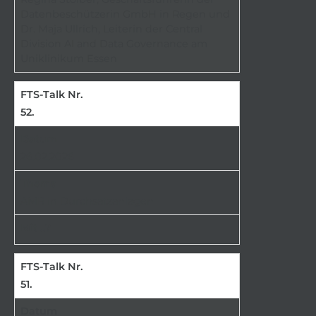
Datenbeschützerin GmbH in Regen und
Dr. Maja Ullrich, Leiterin der Central
Division AI and Data Governance am
Uniklinikum Essen
52.
26.02.2026
AMR in Durchsatzanlagen
51.