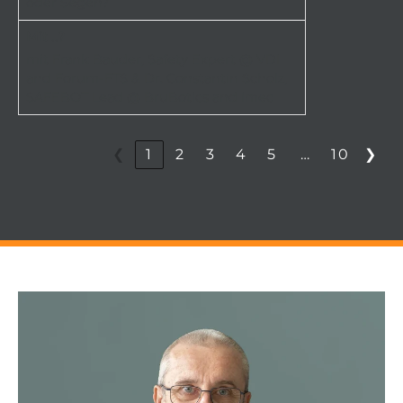
oder Segen?
mit Frank Bauder, Safety Expert @ VDI
and Forum-FTS & Dr. Constantin Scholz,
SAFEBOT Lead @ BruBotics and imec
…
❮
1
2
3
4
5
10
❯