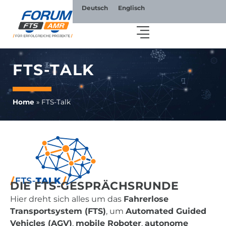
Deutsch
Englisch
FTS-TALK
Home
»
FTS-Talk
DIE FTS-GESPRÄCHS­RUNDE
Hier dreht sich alles um das
Fahrerlose
Transportsystem (FTS)
, um
Automated Guided
Vehicles (AGV)
,
mobile Roboter
,
autonome