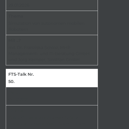
29.01.2026
Simulation von autonomen mobilen
Robotern
mit Dr. Franziska Schloz, MHP
Management- und IT-Beratung GmbH
und Jörg Kemper, SimPlan GmbH
50.
04.12.2025
Zukunft der europäischen Safety:
Bedeutet unsere "Gelb-Sucht" Fluch