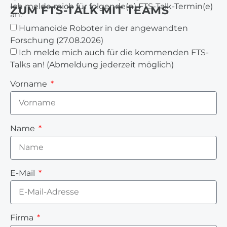
Ich melde mich für folgende(n) FTS-Talk-Termin(e)
ZUM FTS-TALK MIT TEAMS
an:
Humanoide Roboter in der angewandten
Forschung (27.08.2026)
Ich melde mich auch für die kommenden FTS-
Talks an! (Abmeldung jederzeit möglich)
Vorname
Name
E-Mail
Firma