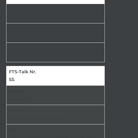
25.06.2026
KI und Humanoide
Prof. Dr. Dr. h.c. Michael ten Hompel
53.
30.04.2026
Cybersecurity in der Praxis
Regina Stoiber, Geschäftsführerin der