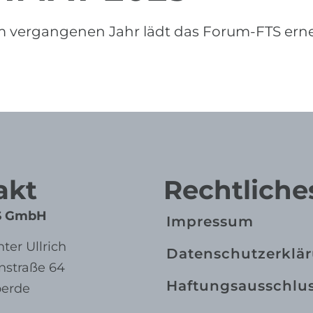
im vergangenen Jahr lädt das Forum-FTS er
akt
Rechtliche
S GmbH
Impressum
nter Ullrich
Datenschutz­erklä
nstraße 64
Haftungs­ausschlu
oerde