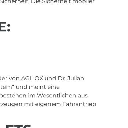
cher­heit. Die Sicherheit mobiler
E:
nder von AGILOX und Dr. Julian
stem“ und meint eine
ie bestehen im Wesentlichen aus
rzeugen mit eigenem Fahrantrieb