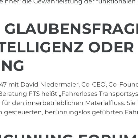
nher: die Gewährleistung der funktionalen Si
K: GLAUBENSFRAG
ELLIGENZ ODER
UNG
Nr. 47 mit David Niedermaier, Co-CEO, Co-Fou
ratung FTS heißt „Fahrerloses Transportsy
 für den innerbetrieblichen Materialfluss. S
 gesteuerten, berührungslos geführten Fah