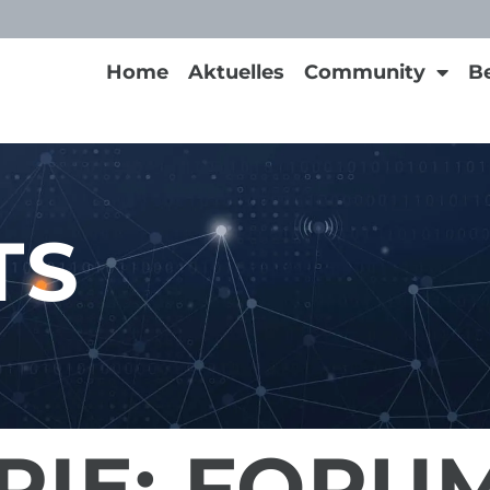
Home
Aktuelles
Community
B
TS
RIE:
FORUM