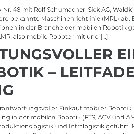
k Nr. 48 mit Rolf Schumacher, Sick AG, Waldki
e bekannte Maschinenrichtlinie (MRL) ab. 
onen in der Branche der mobilen Robotik gef
R, also mobile Roboter mit und […]
UNGS­VOLLER E
OTIK – LEITFADE
NG
erantwortungs­voller Einkauf mobiler Robotik 
ng in der mobilen Robotik (FTS, AGV und AMR
roduktionslogistik und Intralogistik geführt.