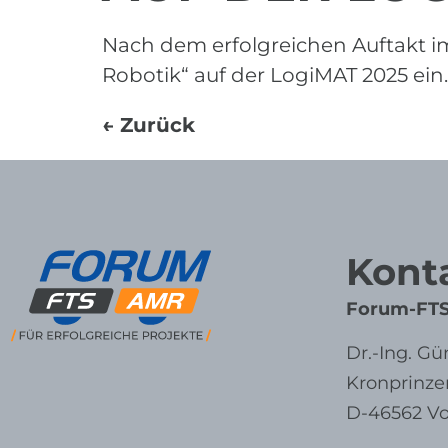
Nach dem erfolgreichen Auftakt 
Robotik“ auf der LogiMAT 2025 ein.
←
Zurück
Kont
Forum-FT
Dr.-Ing. Gü
Kronprinze
D-46562 V