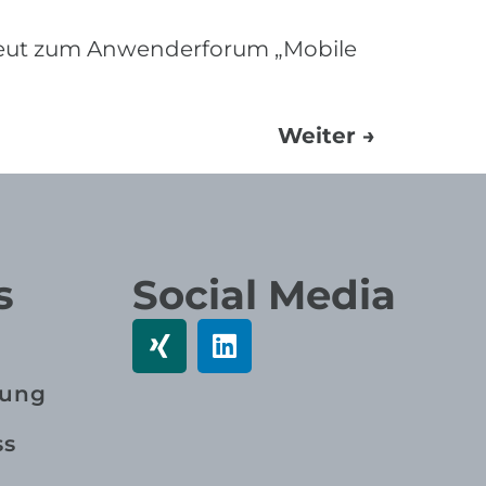
neut zum Anwenderforum „Mobile
Weiter
→
s
Social Media
rung
ss